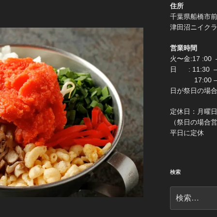
住所
千葉県船
津田沼ニイク
営業時間
火〜金:17 :00 –
日 : 11:30
17:00 –
日が祭日の場合は0:
定休
（祭日の場合営業 
平日に定休
検索
検
索: