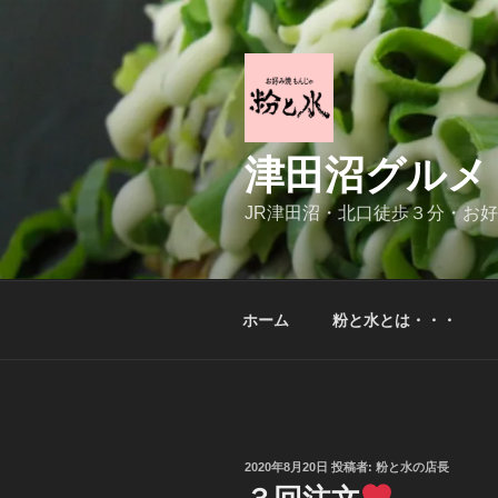
コ
ン
テ
ン
ツ
へ
津田沼グルメ
ス
キ
JR津田沼・北口徒歩３分・お
ッ
プ
ホーム
粉と水とは・・・
投
2020年8月20日
投稿者:
粉と水の店長
稿