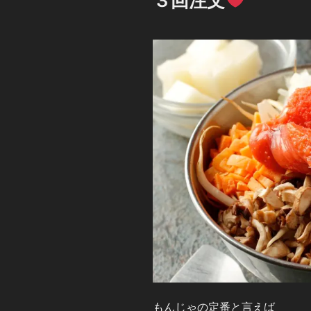
３回注文
日:
もんじゃの定番と言えば