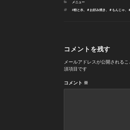
カ
メニュー
テ
タ
#粉と水
、
＃お好み焼き
、
＃もんじゃ
、
ゴ
グ
リ
ー
コメントを残す
メールアドレスが公開されるこ
須項目です
コメント
※