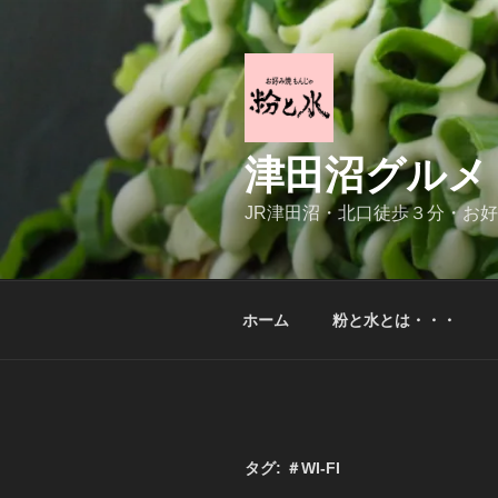
コ
ン
テ
ン
ツ
へ
津田沼グルメ
ス
キ
JR津田沼・北口徒歩３分・お
ッ
プ
ホーム
粉と水とは・・・
タグ:
＃WI-FI