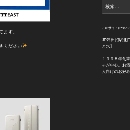
検
索:
このサイトについ
てます。
JR津田沼駅北
きください
と水】
１９９５年創
ゃが中心。お
人向けのお好