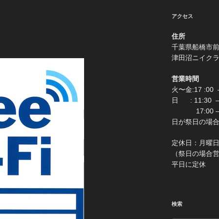
アクセス
住所
千葉県船
津田沼ニイク
営業時間
火〜金:17 :00 –
日 : 11:30
17:00 –
日が祭日の場合は0:
定休
（祭日の場合営業 
平日に定休
検索