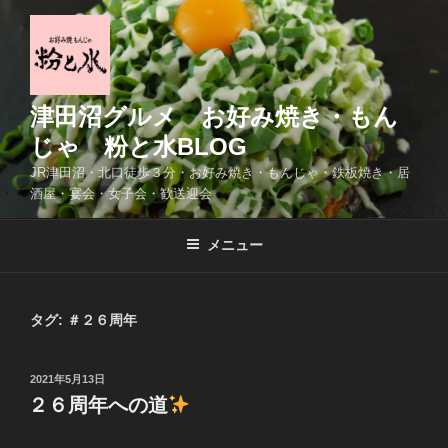
コ
ン
テ
ン
ツ
津田沼グルメ お好み焼き・もん
へ
じゃ 粉と水BLOG
ス
JR津田沼・北口徒歩３分・お好み焼き・もんじゃ・鉄板焼き・居
キ
酒屋・宴会・女子会・歓送迎会
ッ
プ
メニュー
タグ:
＃２６周年
投
2021年5月13日
稿
２６周年への道
日: