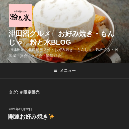
コ
ン
テ
ン
ツ
津田沼グルメ お好み焼き・もん
へ
じゃ 粉と水BLOG
ス
JR津田沼・北口徒歩３分・お好み焼き・もんじゃ・鉄板焼き・居
キ
酒屋・宴会・女子会・歓送迎会
ッ
プ
メニュー
タグ:
＃限定販売
投
2021年12月22日
稿
開運お好み焼き
日: