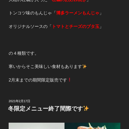
トンコツ味のもんじゃ「
博多ラーメンもんじゃ
」
オリジナルソースの「
トマトとチーズのブタ玉
」
の４種類です。
寒いからそこ美味しい食材もあります
2月末までの期間限定販売です
投
2021年2月17日
稿
冬限定メニュー終了間際です
日: