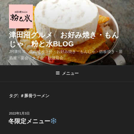
コ
ン
テ
ン
ツ
津田沼グルメ お好み焼き・もん
へ
じゃ 粉と水BLOG
ス
JR津田沼・北口徒歩３分・お好み焼き・もんじゃ・鉄板焼き・居
キ
酒屋・宴会・女子会・歓送迎会
ッ
プ
メニュー
タグ:
＃豚骨ラーメン
投
2022年1月3日
稿
冬限定メニュー
日: