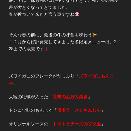
最近では、風も強い日が多くなってきて、夜と昼の温度
差が大きくなってきてました。
春が近づいて来たと言う事ですね
そんな春の前に、最後の冬の味覚を味わう
１２月から好評発売してきました冬限定メニューは、2／
28までの販売です
ズワイガニのフレークがたっぷり「
ズワイガニもんじ
ゃ
」
大粒の牡蠣が入った「
牡蠣のお好み焼き
」
トンコツ味のもんじゃ「
博多ラーメンもんじゃ
」
オリジナルソースの「
トマトとチーズのブタ玉
」