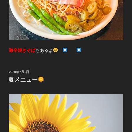
激辛焼きそば
もあるよ
投
2020年7月1日
稿
夏メニュー
日: