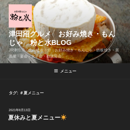
コ
ン
テ
ン
ツ
津田沼グルメ お好み焼き・もん
へ
じゃ 粉と水BLOG
ス
JR津田沼・北口徒歩３分・お好み焼き・もんじゃ・鉄板焼き・居
キ
酒屋・宴会・女子会・歓送迎会
ッ
プ
メニュー
タグ:
＃夏メニュー
投
2021年8月13日
稿
夏休みと夏メニュー
日: