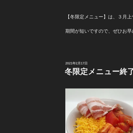
【冬限定メニュー】は、３月上
期間が短いですので、ぜひお早
投
2021年2月17日
稿
冬限定メニュー終
日: