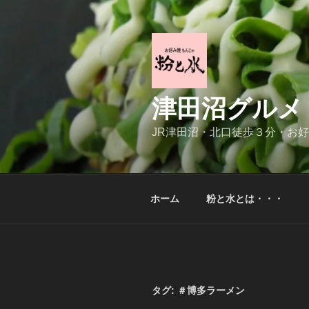
コ
ン
テ
ン
ツ
へ
津田沼グルメ
ス
キ
JR津田沼・北口徒歩３分・お
ッ
プ
ホーム
粉と水とは・・・
タグ:
＃博多ラーメン