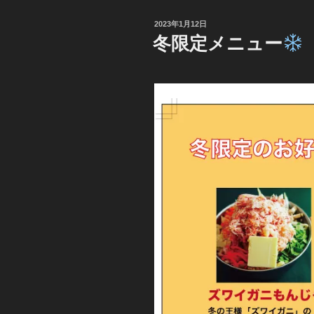
投
2023年1月12日
稿
冬限定メニュー
日: