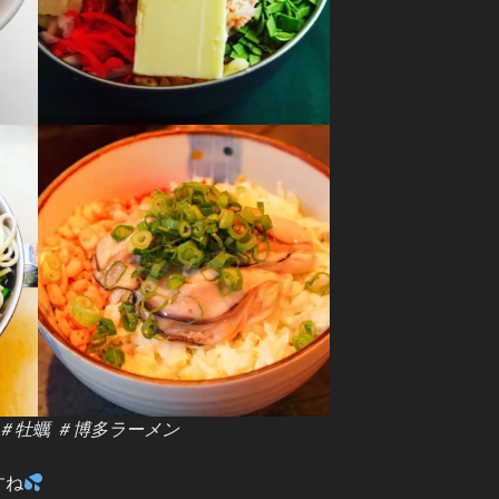
 ＃牡蠣 ＃博多ラーメン
すね