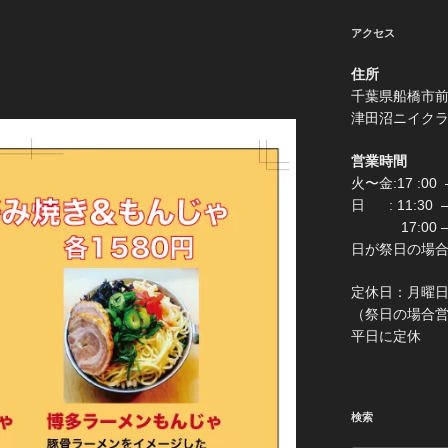
アクセス
住所
千葉県船
津田沼ニイク
営業時間
火〜金:17 :00 –
日 : 11:30
17:00 –
日が祭日の場合は0:
定休
（祭日の場合営業 
平日に定休
検索