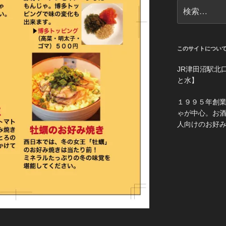
検
索:
このサイトについ
JR津田沼駅北
と水】
１９９５年創
ゃが中心。お
人向けのお好