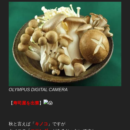
OLYMPUS DIGITAL CAMERA
【
寿司屋を出禁
】
秋と言えば「
キノコ
」ですが