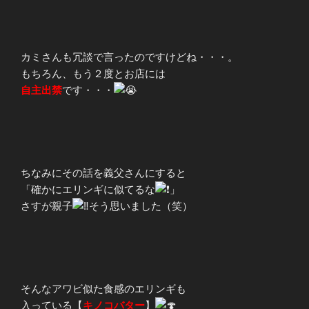
カミさんも冗談で言ったのですけどね・・・。
もちろん、もう２度とお店には
自主出禁
です・・・
ちなみにその話を義父さんにすると
「確かにエリンギに似てるな
」
さすが親子
そう思いました（笑）
そんなアワビ似た食感のエリンギも
入っている【
キノコバター
】