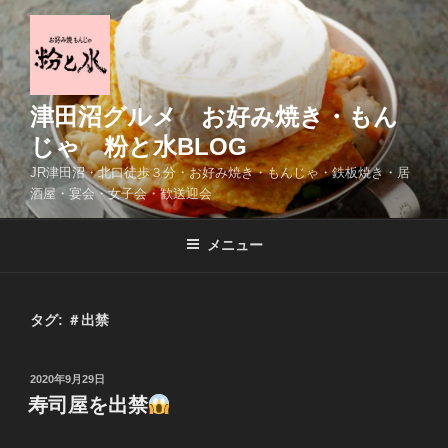
コ
ン
テ
ン
ツ
津田沼グルメ お好み焼き・もん
へ
じゃ 粉と水BLOG
ス
JR津田沼・北口徒歩３分・お好み焼き・もんじゃ・鉄板焼き・居
キ
酒屋・宴会・女子会・歓送迎会
ッ
プ
メニュー
タグ:
＃出禁
投
2020年9月29日
稿
寿司屋を出禁
日: