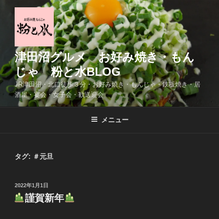
コ
ン
テ
ン
ツ
津田沼グルメ お好み焼き・もん
へ
じゃ 粉と水BLOG
ス
JR津田沼・北口徒歩３分・お好み焼き・もんじゃ・鉄板焼き・居
キ
酒屋・宴会・女子会・歓送迎会
ッ
プ
メニュー
タグ:
＃元旦
投
2022年1月1日
稿
謹賀新年
日: