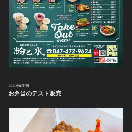
投
2021年9月7日
稿
お弁当のテスト販売
日: