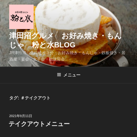
コ
ン
テ
ン
ツ
津田沼グルメ お好み焼き・もん
へ
じゃ 粉と水BLOG
ス
JR津田沼・北口徒歩３分・お好み焼き・もんじゃ・鉄板焼き・居
キ
酒屋・宴会・女子会・歓送迎会
ッ
プ
メニュー
タグ:
＃テイクアウト
投
2021年9月11日
稿
テイクアウトメニュー
日: