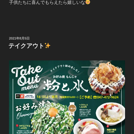
子供たちに喜んでもらえたら嬉しいな
投
2021年8月5日
稿
テイクアウト
日: