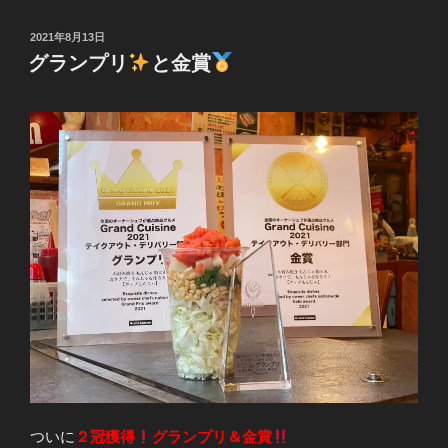
投
2021年8月13日
稿
グランプリ
と金賞
日:
ついに
２冠獲得
グランプリ＆金賞