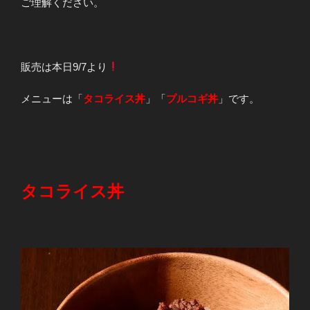
ご理解ください。
販売は本日9/7より
メニューは「
タコライス丼
」「
プルコギ丼
」です。
タコライス丼